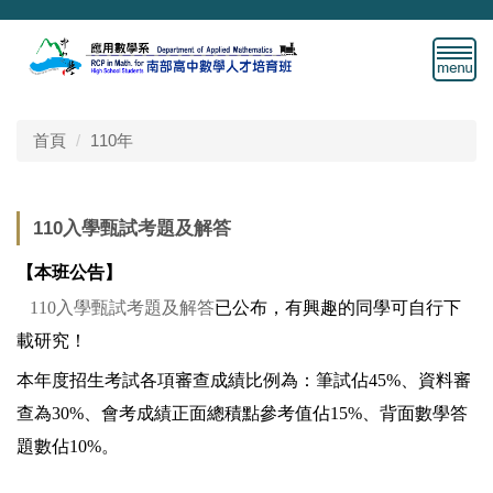
跳
到
主
要
內
容
首頁
110年
區
110入學甄試考題及解答
【本班公告】
110入學甄試考題及解答
已公布，有興趣的同學可自行下
載研究！
本年度招生考試各項審查成績比例為：筆試佔45%、資料審
查為30%、會考成績正面總積點參考值佔15%、背面數學答
題數佔10%。