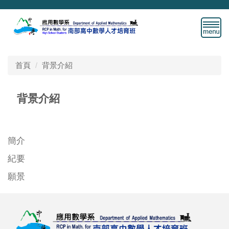
跳
到
主
要
內
容
首頁
背景介紹
區
背景介紹
簡介
紀要
願景