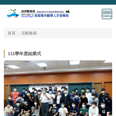
跳
到
主
要
內
容
首頁
活動集錦
區
111學年度結業式