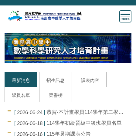
跳
到
主
要
內
容
區
最新消息
招生訊息
課表內容
學員名單
榮譽榜
恭賀-本計畫學員114學年第二學期
2026-06-24
雙週一題得獎
114學年初級晉級中級班學員名單
2026-06-18
115年暑期課表公告
2026-06-16