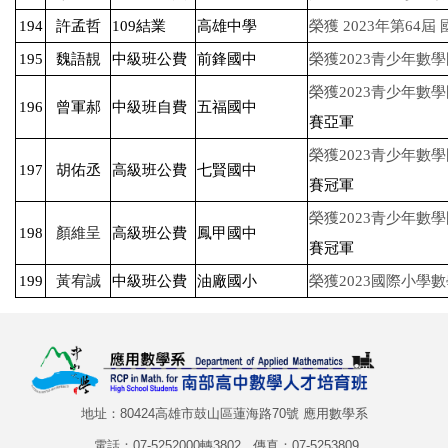
194
許孟哲
109
結業
高雄中學
榮獲 2023年第64
195
魏語靚
中級班公費
前鋒國中
榮獲2023青少年數
榮獲2023青少年數
196
曾軍郝
中級班自費
五福國中
賽亞軍
榮獲2023青少年數
197
胡佑丞
高級班公費
七賢國中
賽冠軍
榮獲2023青少年數
198
顏維呈
高級班公費
鳳甲國中
賽冠軍
199
黃宥誠
中級班公費
油廠國小
榮獲2023國際小學數
地址：80424高雄市鼓山區蓮海路70號 應用數學系
電話：07-5252000轉3802 傳真：07-5253809