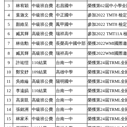
3
林宥穎
中級班自費
右昌國中
榮獲第
62
屆中小學全
4
葉迦文
中級班公費
中正國中
參加
2022 TMT8
檢定
5
顏維呈
中級班公費
鳳甲國中
參加
2022 TMT8
檢定
6
臧其輝
高級班公費
瑞祥高中
參加
2022 TMT11A
7
林佑勳
中級班公費
長榮高中國中部
榮獲
2022WMI
國際邀
8
臧其輝
高級班公費
瑞祥高中
榮獲
2022WMI
國際邀
9
許祐愷
110
結業
台南一中
榮獲第
24
屆
TRML
全
10
鄭安妤
109
結業
高雄中學
榮獲第
24
屆
TRML
全
11
吳維綸
高級班公費
陽明國中
榮獲第
24
屆
TRML
全
12
李遠皜
110
結業
台南一中
榮獲第
24
屆
TRML
全
13
高裴凱
高級班公費
台南一中
榮獲第
24
屆
TRML
全
14
張銘洲
中級班公費
台南一中
榮獲第
24
屆
TRML
全
15
林家禾
中級班公費
台南一中
榮獲第
24
屆
TRML
全