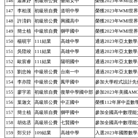
146
蕭家妤
初級班公費
臺南女中
榮獲
2023
年
WMI
世界
147
李柏漢
初級班自費
道明中學
榮獲
2023
年
WMI
世界
148
許淯鈞
初級班公費
興國高中
榮獲
2023
年
WMI
世界
149
簡士植
中級班自費
獅甲國中
榮獲
2023
年
WMI
世界
150
楊硯宇
111
結業
高雄中學
通過
2023
年亞太數學
151
吳陞竣
111
結業
高雄中學
通過
2023
年亞太數學
152
歐宸睿
111
結業
陽明國中
通過
2023
年亞太數學
153
劉忠翰
中級班公費
台南一中
通過
2023
年亞太數學
154
李亦陞
中級班公費
鳳甲國中
參加大學程式設計先
155
廖宇若
初級班自費
復華中學國中部
參加
2023
年美國
AM
156
葉迦文
高級班公費
中正國中
榮獲
112
年屏中盃數
157
簡士植
高級班自費
獅甲國中
參加全國高中數理能
158
胡佑丞
高級班公費
七賢國中
參加全國高中數理能
159
鄭安妤
109
結業
高雄中學
入選
2023
年國際數學