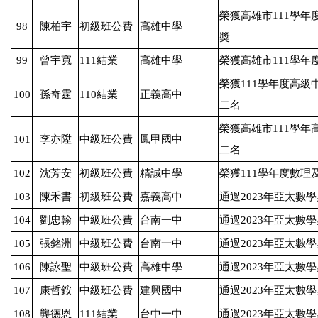
榮獲高雄市
111
學年
98
陳柏宇
初級班公費
高雄中學
獎
99
曾宇寬
111
結業
高雄中學
榮獲高雄市
111
學年
榮獲
111
學年度高級
100
孫奇霆
110
結業
正義高中
二名
榮獲高雄市
111
學年
101
李亦陞
中級班公費
鳳甲國中
二名
102
沈芳安
初級班公費
精誠中學
榮獲
111
學年度數理
103
陳禾書
初級班公費
嘉義高中
通過
2023
年亞太數學
104
劉忠翰
中級班公費
台南一中
通過
2023
年亞太數學
105
張銘洲
中級班公費
台南一中
通過
2023
年亞太數學
106
陳詠聖
中級班公費
高雄中學
通過
2023
年亞太數學
107
康哲銨
中級班公費
建興國中
通過
2023
年亞太數學
108
龔德恩
111
結業
台中一中
通過
2023
年亞太數學