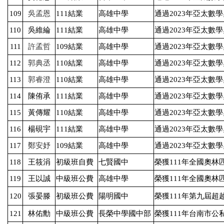
109
吳孟恩
111
結業
高雄中學
通過
2023
年亞太數學
110
吳維綸
111
結業
高雄中學
通過
2023
年亞太數學
111
許孟哲
109
結業
高雄中學
通過
2023
年亞太數學
112
郭典丞
110
結業
高雄中學
通過
2023
年亞太數學
113
郭睿澄
110
結業
高雄中學
通過
2023
年亞太數學
114
陳侑承
111
結業
高雄中學
通過
2023
年亞太數學
115
黃傳耀
110
結業
高雄中學
通過
2023
年亞太數學
116
楊硯宇
111
結業
高雄中學
通過
2023
年亞太數學
117
鄭安妤
109
結業
高雄中學
通過
2023
年亞太數學
118
王筱涓
初級班自費
七賢國中
榮獲
111
年全國奧林
119
王以誠
中級班公費
高雄中學
榮獲
111
年全國奧林
120
張晏滕
初級班公費
陽明國中
榮獲
111
年第九屆超
121
林佑勳
中級班公費
長榮中學國中部
榮獲
111
年台南市公