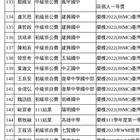
133
顏維呈
中級班公費
鳳甲國中
區個人一等獎
134
盧芃恩
初級班公費
建興國中
榮獲
2022(JHMC)
臺
135
康哲銨
中級班公費
建興國中
榮獲
2022(JHMC)
臺
136
洪靖承
初級班公費
建興國中
榮獲
2022(JHMC)
臺
137
陳柏辰
中級班自費
建興國中
榮獲
2022(JHMC)
臺
138
韓世奇
中級班公費
五福國中
榮獲
2022(JHMC)
臺
139
葉迦文
中級班公費
中正國中
榮獲
2022(JHMC)
臺
140
王辰安
初級班自費
復華中學國中部
榮獲
2022(JHMC)
臺
141
余偲弘
中級班自費
復華中學國中部
榮獲
2022(JHMC)
臺
142
魏語靚
初級班公費
前峰國中
榮獲
2022(JHMC)
臺
143
歐宸睿
111
結業
陽明國中
榮獲
2022(JHMC)
臺
144
蔡牧融
111
結業
高雄中學
榮獲
111
學年度第一
145
王筱涓
初級班自費
七賢國中
榮獲
2023
年
WMI
世界