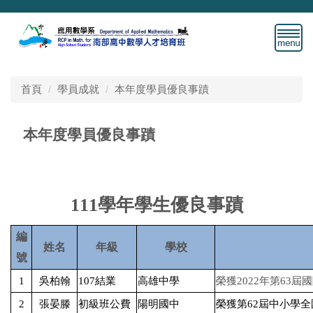
跳
到
主
要
內
容
首頁
學員成就
本年度學員優良事蹟
區
本年度學員優良事蹟
111學年學生優良事蹟
編
姓名
年級
學校
號
1
吳柏翰
107
結業
高雄中學
榮獲
2022
年第
63
屆國
2
張晏滕
初級班公費
陽明國中
榮獲第
62
屆中小學全