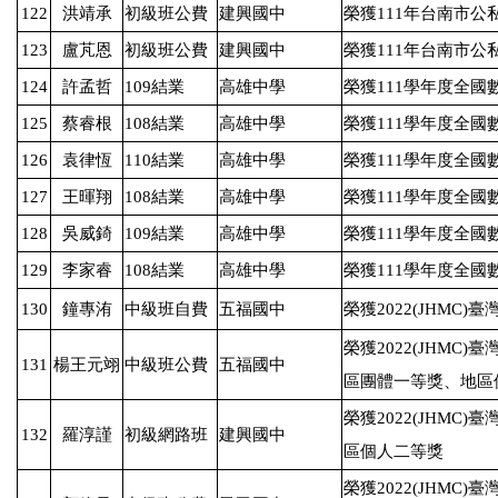
122
洪靖承
初級班公費
建興國中
榮獲
111
年台南市公
123
盧芃恩
初級班公費
建興國中
榮獲
111
年台南市公
124
許孟哲
109
結業
高雄中學
榮獲
111
學年度全國
125
蔡睿根
108
結業
高雄中學
榮獲
111
學年度全國
126
袁律恆
110
結業
高雄中學
榮獲
111
學年度全國
127
王暉翔
108
結業
高雄中學
榮獲
111
學年度全國
128
吳威錡
109
結業
高雄中學
榮獲
111
學年度全國
129
李家睿
108
結業
高雄中學
榮獲
111
學年度全國
130
鐘專洧
中級班自費
五福國中
榮獲
2022(JHMC)
臺
榮獲
2022(JHMC)
臺
131
楊王元翊
中級班公費
五福國中
區團體一等獎、地區
榮獲
2022(JHMC)
臺
132
羅淳謹
初級網路班
建興國中
區個人二等獎
榮獲
2022(JHMC)
臺