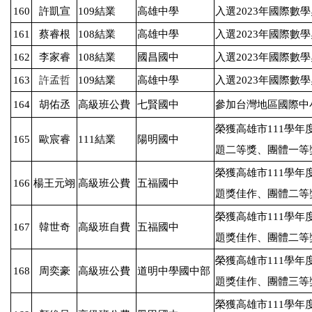
160
許凱宣
109
結業
高雄中學
入選
2023
年國際數學
161
蔡睿根
108
結業
高雄中學
入選
2023
年國際數學
162
李家睿
108
結業
國昌國中
入選
2023
年國際數學
163
許孟哲
109
結業
高雄中學
入選
2023
年國際數學
164
胡佑丞
高級班公費
七賢國中
參加台灣地區國際中
榮獲高雄市
111
學年
165
歐宸睿
111
結業
陽明國中
題二等獎、團體一等
榮獲高雄市
111
學年
166
楊王元翊
高級班公費
五福國中
題獎佳作、團體二等
榮獲高雄市
111
學年
167
韓世奇
高級班自費
五福國中
題獎佳作、團體二等
榮獲高雄市
111
學年
168
周奕豪
高級班公費
道明中學國中部
題獎佳作、團體三等
榮獲高雄市
111
學年