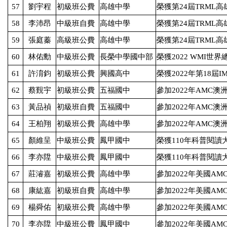
57
劉宇程
初級班公費
高雄中學
榮獲第
24
屆
TRML
高
58
李沛昂
中級班自費
高雄中學
榮獲第
24
屆
TRML
高
59
張庭蓁
高級班公費
高雄中學
榮獲第
24
屆
TRML
高
60
林佑勳
中級班公費
長榮中學國中部
榮獲
2022 WMI
世界
61
許淯鈞
初級班公費
興國高中
榮獲
2022
年第
18
屆
I
62
蔡覲宇
初級班公費
五福國中
參加
2022
年
AMC
澳
63
黃品禎
初級班自費
五福國中
參加
2022
年
AMC
澳
64
王柏翔
初級班公費
高雄中學
參加
2022
年
AMC
澳
65
顏維呈
中級班公費
鳳甲國中
榮獲
110
年科普閱讀
66
李亦陞
中級班公費
鳳甲國中
榮獲
110
年科普閱讀
67
莊濬嘉
初級班公費
高雄中學
參加
2022
年美國
AMC
68
康紘嘉
初級班自費
高雄中學
參加
2022
年美國
AMC
69
楊舜佑
初級班公費
高雄中學
參加
2022
年美國
AMC
70
李亦陞
中級班公費
鳳甲國中
參加
2022
年美國
AMC