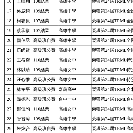
16
王暉翔
108
結業
高雄中學
榮獲第
24
屆
TRML
全
17
吳威錡
109
結業
高雄中學
榮獲第
24
屆
TRML
全
18
柯睿原
107
結業
高雄中學
榮獲第
24
屆
TRML
全
19
蔡承叡
107
結業
高雄中學
榮獲第
24
屆
TRML
全
20
顏伯丞
高級班自費
高雄中學
榮獲第
24
屆
TRML
全
21
伍師賢
高級班公費
高雄中學
榮獲第
24
屆
TRML
全
22
王筱喬
110
結業
高雄女中
榮獲第
24
屆
TRML
特
23
林以晴
109
結業
高雄女中
榮獲第
24
屆
TRML
特
24
汪心惟
高級班公費
高雄女中
榮獲第
24
屆
TRML
特
25
林祐平
高級班公費
嘉義高中
榮獲第
24
屆
TRML
台
26
龔德恩
高級班公費
台中一中
榮獲第
24
屆
TRML
台
27
鄭佳昀
110
結業
高雄女中
榮獲第
24
屆
TRML
高
28
管君瑋
109
結業
高雄中學
榮獲第
24
屆
TRML
高
29
朱炫合
高級班自費
高雄中學
榮獲第
24
屆
TRML
高